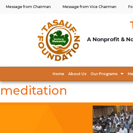
Message from Chairman
Message from Vice Chairman
Fo
A Nonprofit & No
Home
About Us
Our Programs
Me
meditation