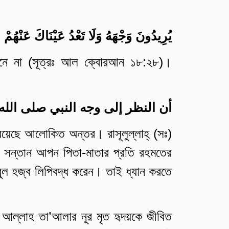
يُرِيدُونَ وَجْهَهُ وَلَا تَعْدُ عَيْنَاكَ عَنْهُمْ
নেবেনে না (সূত্রঃ আল ক্বোরআন ১৮:২৮)।
أن النظر إلى وجه النبي صلى الله
 রয়েছে আলোকিত অন্তর। রাসূলুল্লাহ্‌ (সঃ)
ী সন্তান আপন পিতা-মাতার প্রতি রহমতের
ববুল হজ্ব লিপিবদ্ধ করেন। তাই ধ্যান করতে
ি আল্লাহ তা’আলার নূর মৃত হৃদয়কে জীবিত