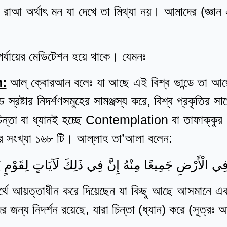
া রাআ অর্থাৎ মন যা দেখে তা মিথ্যা নয়। আমাদের (জ্ঞান 
 পর্যায়ের মেডিটেশন হয়ে থাকে। যেমনঃ
:
আল্‌ ক্বোরআন বলেঃ যা আছে এই বিশ্ব ভান্ডে তা আ
্ডে স্রষ্টার নিদর্শণসমুহের সামঞ্জস্য করে, বিশ্ব প্রকৃতি
িন্তা বা ধ্যানই হচ্ছে Contemplation বা তাফাক্কুর
 সংখ্যা ১৬৮ টি। আল্লাহ তা’আলা বলেন:
 الْأَرْضِ جَمِيعًا مِنْهُ إِنَّ فِي ذَلِكَ لَآيَاتٍ لِقَوْمٍ يَ
র্থে আয়ত্তাধীন করে দিয়েছেন যা কিছু আছে আসমানে এ
দের জন্য নিদর্শন রয়েছে, যারা চিন্তা (ধ্যান) করে (সূত