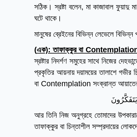
সঠিক। স্রষ্টা বলেন, মা কাজাবাল ফুয়াদু ম
ঘটে থাকে।
মানুষের ব্রেইনের বিভিন্ন লেভেলে বিভিন্ন
(
এক): তাফাক্কুর বা
Contemplation
স্রষ্টার নিদর্শণ সমুহের সাথে নিজের দেহভান
প্রকৃতির আয়নায় দয়াময়ের তালাশে গভীর চ
বা Contemplation সংক্রান্ত আয়াতের
تَفَكَّرُونَ
আর তিনি নিজ অনুগ্রহে তোমাদের উপকারা
তাফাক্কুর বা চিন্তাশীল সম্প্রদায়ের লোক