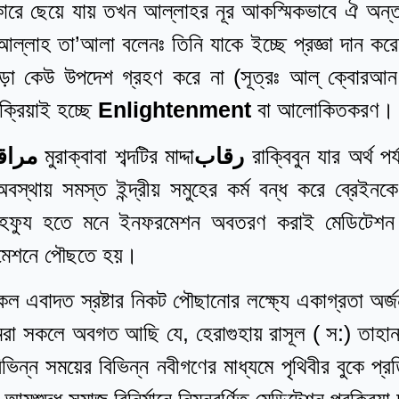
ধকারে ছেয়ে যায় তখন আল্লাহর নূর আকস্মিকভাবে ঐ অ
 আল্লাহ তা’আলা বলেনঃ তিনি যাকে ইচ্ছে প্রজ্ঞা দান কর
 ছাড়া কেউ উপদেশ গ্রহণ করে না (সূত্রঃ আল্‌ ক্বোরআ
ক্রিয়াই হচ্ছে
Enlightenment
বা আলোকিতকরণ।
مراقبة
মুরাক্বাবা শব্দটির মাদ্দা
رقاب
রাক্বিবুন যার অর্থ 
বস্থায় সমস্ত ইন্দ্রীয় সমুহের কর্ম বন্ধ করে ব্রেইন
ৌহমাহফুয হতে মনে ইনফরমেশন অবতরণ করাই মেডিটেশ
রমেশনে পৌছতে হয়।
 সকল এবাদত স্রষ্টার নিকট পৌছানোর লক্ষ্যে একাগ্রতা অ
া সকলে অবগত আছি যে, হেরাগুহায় রাসূল ( স:) তাহান্ন
ন্ন সময়ের বিভিন্ন নবীগণের মাধ্যমে পৃথিবীর বুকে প্রতি