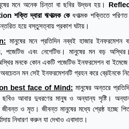
নুষের মনে অনেক চিন্তা বা ছবির উদ্ভব হয়।
Refle
tion
শক্তি দ্বারা
ঋণাত্মক কে
ধণাত্মক শক্তিতে পরিণ
ান্তরিত হয়ে বস্তুসত্বায় প্রকাশ ঘটায়।
n:
মানুষের মনে প্রতিদিন নব্বই হাজার ইনফরমেশন 
ে, পজেটিভ এবং নেগেটিভ। মানুষের মন বড় অস্থ
্থির মনকে কোন একটি পজেটিভ ইনফরমেশন বা ইমেজে আ
অবচেতন মন সেই ইনফরমেশনটি গ্রহন করে ব্রেইনকে নির্
on best face of Mind:
মানুষের অন্তরে প্রত
িও আবার দুধরণের মানুষ ও অন্যান্য সৃষ্টি। অন্যান্য 
জীবন্ত ও মৃত। জীবন্ত মানুষের মধ্যে শ্রেষ্ঠ হচ্ছে প
র্যাদায় নিধারণ করুন যা দেখাও এবাদাত।