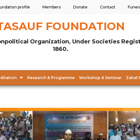
undation profile
Members
Donate
Contact
Funer
TASAUF FOUNDATION
npolitical Organization, Under Societies Regis
1860.
ditation
Research & Programme
Workshop & Seminar
Zakat 