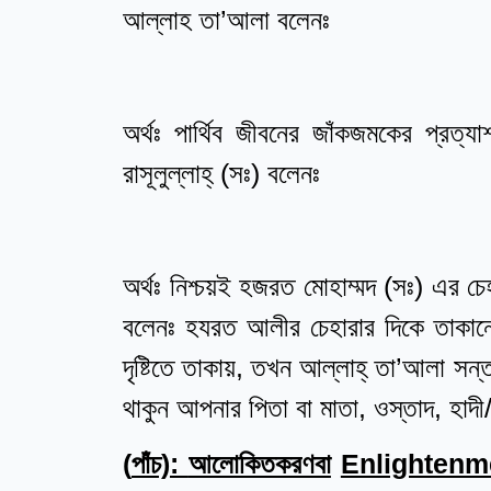
আল্লাহ তা’আলা বলেনঃ
অর্থঃ পার্থিব জীবনের জাঁকজমকের প্রত্
রাসূলুল্লাহ্‌ (সঃ) বলেনঃ
অর্থঃ নিশ্চয়ই হজরত মোহাম্মদ (সঃ) এর চে
বলেনঃ হযরত আলীর চেহারার দিকে তাকানো
দৃষ্টিতে তাকায়, তখন আল্লাহ্ তা’আলা সন্
থাকুন আপনার পিতা বা মাতা, ওস্তাদ, হাদী
(
পাঁচ):
আলোকিতকরণবা
Enlightenm