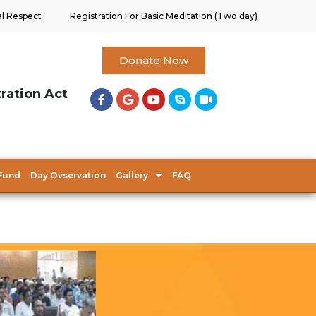
al Respect
Registration For Basic Meditation (Two day)
Donate Now
tration Act
Fund
Day Ovservation
Gallery
FAQ