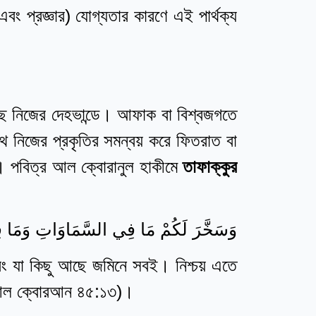
এবং প্রজ্ঞার) যোগ্যতার কারণে এই পার্থক্য
ছে নিজের দেহভান্ডে। আফাক বা বিশ্বজগতে
র সাথে নিজের প্রকৃতির সমন্বয় করে ফিতরাত বা
। পবিত্র আল ক্বোরানুল হাকীমে
তাফাক্কুর
وَسَخَّرَ لَكُمْ مَا فِي السَّمَاوَاتِ وَمَا فِي
বং যা কিছু আছে জমিনে সবই। নিশ্চয় এতে
্রঃ আল ক্বোরআন ৪৫:১৩)।